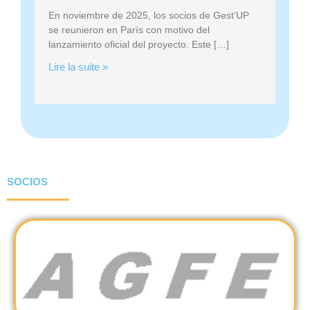
a
En noviembre de 2025, los socios de Gest’UP
m
se reunieron en París con motivo del
i
lanzamiento oficial del proyecto. Este […]
e
Lire la suite »
n
t
o
SOCIOS