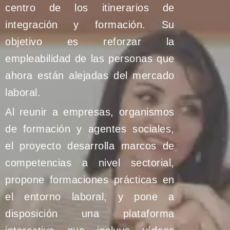
centro de los itinerarios de
integración y formación. Su
objetivo es reforzar la
empleabilidad de las personas que
ahora están alejadas del mercado
laboral.
Al reunir a empresas, organismos
de formación y agentes sociales,
el proyecto desarrolla marcos de
competencias a nivel sectorial,
propone formaciones prácticas en
el entorno laboral, y pone a
disposición una plataforma