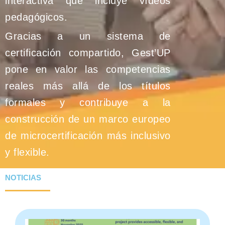
interactiva que incluye vídeos
pedagógicos.
Gracias a un sistema de
certificación compartido, Gest’UP
pone en valor las competencias
reales más allá de los títulos
formales y contribuye a la
construcción de un marco europeo
de microcertificación más inclusivo
y flexible.
NOTICIAS
E