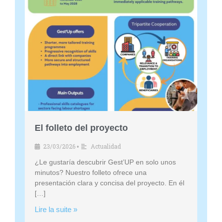
l
f
o
l
l
e
t
o
d
e
El folleto del proyecto
l
p
23/03/2026
Actualidad
•
r
¿Le gustaría descubrir Gest’UP en solo unos
o
minutos? Nuestro folleto ofrece una
y
presentación clara y concisa del proyecto. En él
e
[…]
c
Lire la suite »
t