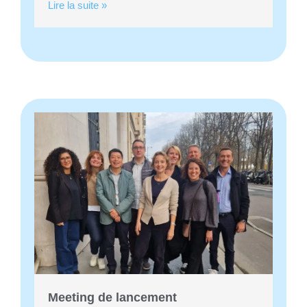
Lire la suite »
t
M
e
e
t
i
n
g
d
e
l
a
Meeting de lancement
n