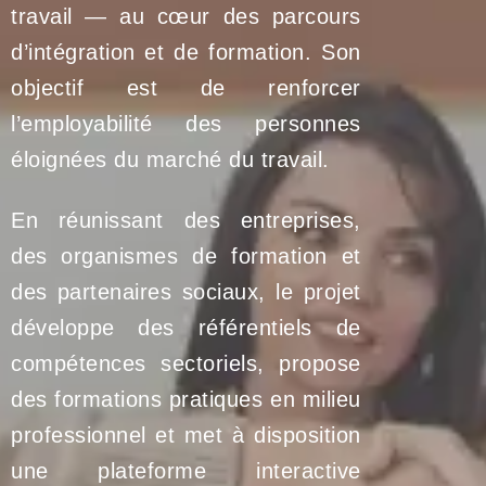
travail — au cœur des parcours
d’intégration et de formation. Son
objectif est de renforcer
l’employabilité des personnes
éloignées du marché du travail.
En réunissant des entreprises,
des organismes de formation et
des partenaires sociaux, le projet
développe des référentiels de
compétences sectoriels, propose
des formations pratiques en milieu
professionnel et met à disposition
une plateforme interactive