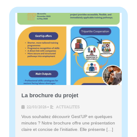
L
a
b
r
o
c
h
u
r
e
d
La brochure du projet
u
p
22/03/2026
ACTUALITES
•
r
Vous souhaitez découvrir Gest’UP en quelques
o
minutes ? Notre brochure offre une présentation
j
claire et concise de l’initiative. Elle présente […]
e